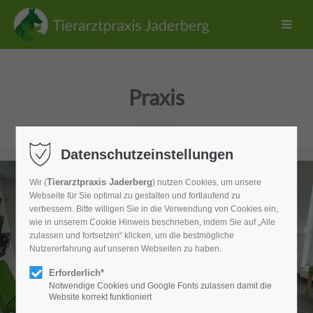
Praxis
Datenschutzeinstellungen
Tierarztpraxis Jaderberg
Wir (
) nutzen Cookies, um unsere
Webseite für Sie optimal zu gestalten und fortlaufend zu
verbessern. Bitte willigen Sie in die Verwendung von Cookies ein,
wie in unserem Cookie Hinweis beschrieben, indem Sie auf „Alle
zulassen und fortsetzen“ klicken, um die bestmögliche
Nutzererfahrung auf unseren Webseiten zu haben.
Erforderlich*
Notwendige Cookies und Google Fonts zulassen damit die
Website korrekt funktioniert