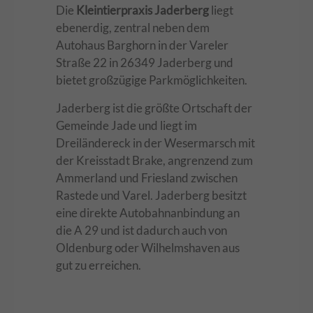
Die
Kleintierpraxis Jaderberg
liegt
ebenerdig, zentral neben dem
Autohaus Barghorn in der Vareler
Straße 22 in 26349 Jaderberg und
bietet großzügige Parkmöglichkeiten.
Jaderberg ist die größte Ortschaft der
Gemeinde Jade und liegt im
Dreiländereck in der Wesermarsch mit
der Kreisstadt Brake, angrenzend zum
Ammerland und Friesland zwischen
Rastede und Varel. Jaderberg besitzt
eine direkte Autobahnanbindung an
die A 29 und ist dadurch auch von
Oldenburg oder Wilhelmshaven aus
gut zu erreichen.