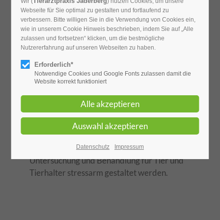
Tierarztpraxis Jaderberg
Wir (
) nutzen Cookies, um unsere
Webseite für Sie optimal zu gestalten und fortlaufend zu
verbessern. Bitte willigen Sie in die Verwendung von Cookies ein,
Wir freuen uns auf Ihren Besuch
wie in unserem Cookie Hinweis beschrieben, indem Sie auf „Alle
zulassen und fortsetzen“ klicken, um die bestmögliche
Die Tierarztpraxis Jaderberg ist eine
Nutzererfahrung auf unseren Webseiten zu haben.
Kleintierpraxis, wir behandeln alle Kleintiere
Erforderlich*
vom Hamster bis zur Dogge.
Notwendige Cookies und Google Fonts zulassen damit die
Website korrekt funktioniert
Mit einem kleinen Team und persönlicher
Betreuung der Patienten verstehen wir uns
als Haustierarzt für Ihr Tier. In
Zusammenarbeit mit Ihnen sorgen wir für
das Wohl Ihres Tieres damit es lange gesund
bleibt. Dabei sollen Aufenthalt,
Datenschutz
Impressum
Untersuchung und Behandlung für Tier und
Tierhalter stressarm gestaltet werden.