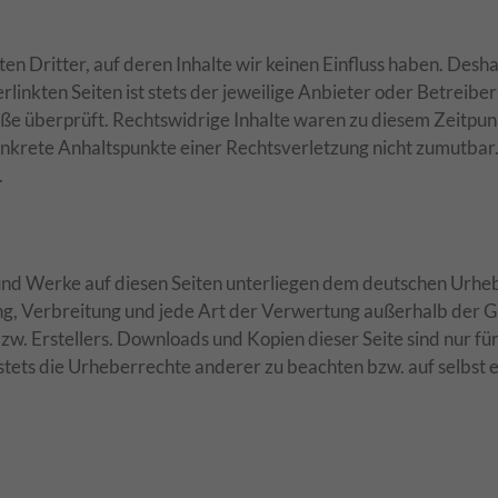
n Dritter, auf deren Inhalte wir keinen Einfluss haben. Desha
inkten Seiten ist stets der jeweilige Anbieter oder Betreiber
ße überprüft. Rechtswidrige Inhalte waren zu diesem Zeitpunk
 konkrete Anhaltspunkte einer Rechtsverletzung nicht zumutb
.
 und Werke auf diesen Seiten unterliegen dem deutschen Urhebe
ung, Verbreitung und jede Art der Verwertung außerhalb der
zw. Erstellers. Downloads und Kopien dieser Seite sind nur f
 stets die Urheberrechte anderer zu beachten bzw. auf selbst e