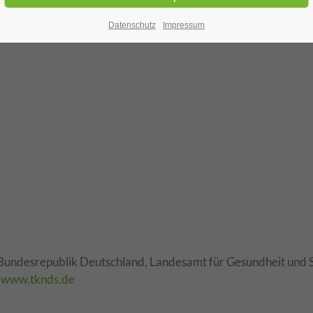
. 5
Datenschutz
Impressum
r Bundesrepublik Deutschland, Landesamt für Gesundheit und S
n
www.tknds.de