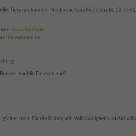
lle:
Tierärztekammer Niedersachsen, Fichtestraße 15, 3062
hsen,
www.tknds.de
aerzteverband.de
ichting
h Bundesrepublik Deutschland"
gfalt erstellt. Für die Richtigkeit, Vollständigkeit und Aktual