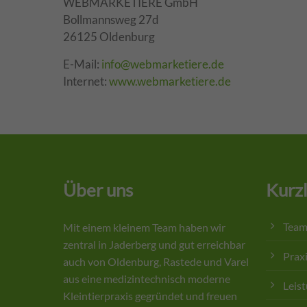
WEBMARKETIERE GmbH
Bollmannsweg 27d
26125 Oldenburg
E-Mail:
info@webmarketiere.de
Internet:
www.webmarketiere.de
Über uns
Kurzl
Tea
Mit einem kleinem Team haben wir
zentral in Jaderberg und gut erreichbar
Prax
auch von Oldenburg, Rastede und Varel
aus eine medizintechnisch moderne
Leis
Kleintierpraxis gegründet und freuen