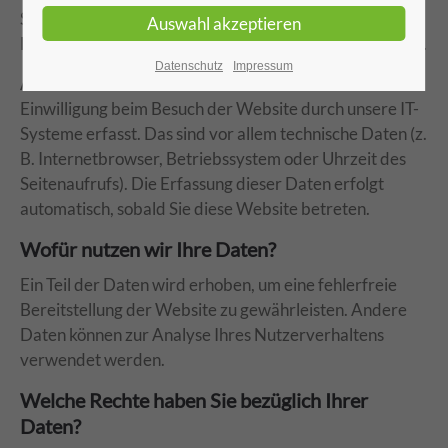
Sie uns diese mitteilen. Hierbei kann es sich z. B. um
Daten handeln, die Sie in ein Kontaktformular eingeben.
Datenschutz
Impressum
Andere Daten werden automatisch oder nach Ihrer
Einwilligung beim Besuch der Website durch unsere IT-
Systeme erfasst. Das sind vor allem technische Daten (z.
B. Internetbrowser, Betriebssystem oder Uhrzeit des
Seitenaufrufs). Die Erfassung dieser Daten erfolgt
automatisch, sobald Sie diese Website betreten.
Wofür nutzen wir Ihre Daten?
Ein Teil der Daten wird erhoben, um eine fehlerfreie
Bereitstellung der Website zu gewährleisten. Andere
Daten können zur Analyse Ihres Nutzerverhaltens
verwendet werden.
Welche Rechte haben Sie bezüglich Ihrer
Daten?