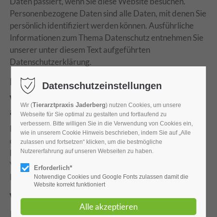
Daten passiert, wenn Sie diese Website besuchen.
Personenbezogene Daten sind alle Daten, mit denen Sie
persönlich identifiziert werden können. Ausführliche
Informationen zum Thema Datenschutz entnehmen Sie
unserer unter diesem Text aufgeführten
Datenschutzerklärung.
Datenerfassung auf dieser Website
Datenschutzeinstellungen
Wer ist verantwortlich für die Datenerfassung
Tierarztpraxis Jaderberg
Wir (
) nutzen Cookies, um unsere
auf dieser Website?
Webseite für Sie optimal zu gestalten und fortlaufend zu
verbessern. Bitte willigen Sie in die Verwendung von Cookies ein,
Die Datenverarbeitung auf dieser Website erfolgt
wie in unserem Cookie Hinweis beschrieben, indem Sie auf „Alle
durch den Websitebetreiber. Dessen Kontaktdaten
zulassen und fortsetzen“ klicken, um die bestmögliche
können Sie dem Abschnitt „Hinweis zur
Nutzererfahrung auf unseren Webseiten zu haben.
Verantwortlichen Stelle“ in dieser
Erforderlich*
Datenschutzerklärung entnehmen.
Notwendige Cookies und Google Fonts zulassen damit die
Website korrekt funktioniert
Wie erfassen wir Ihre Daten?
Ihre Daten werden zum einen dadurch erhoben, dass